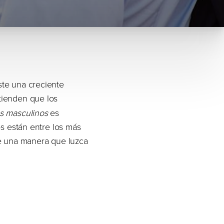
ste una creciente
tienden que los
s masculinos
es
os están entre los más
de una manera que luzca