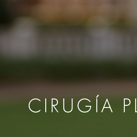
Rinoplastia
Reparación 
Mold
Implantes De Mentón Y
Reducción Ma
Inje
Mejillas
Cirugía De Pe
Rest
Liposucción Facial
Neog
Aumento De S
Otoplastia
Grasa
Cool
Levantamiento De Labios
Esti
Eliminación De Grasa Bucal
Face
Implantes De Mejillas
Elim
Implantes De Mentón
Leva
CIRUGÍA 