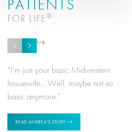
PATIENTS
®
FOR LIFE
1
/
6
“I’m just your basic Midwestern
“I
housewife… Well, maybe not so
re
basic anymore.”
‘Y
READ ANDREA'S STORY