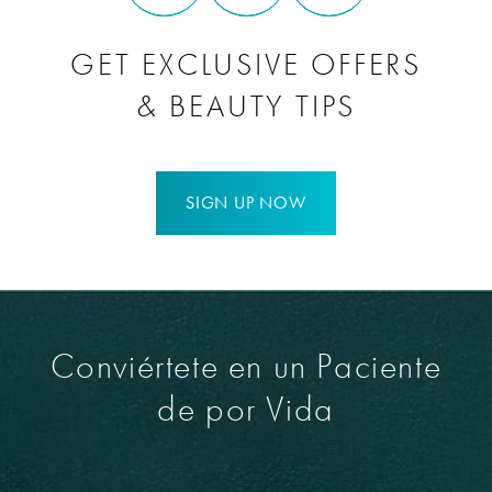
despreocupado para siempre.
GET EXCLUSIVE OFFERS
Libre de sudor
& BEAUTY TIPS
Libre de olor
¡Sin necesidad de desodorante para siempre!
SIGN UP NOW
Conviértete en un Paciente
de por Vida