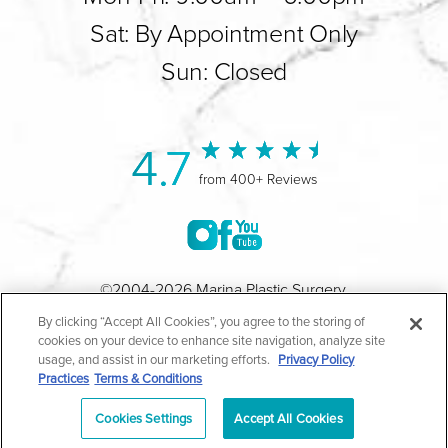
Sat: By Appointment Only
Sun: Closed
4.7
from 400+ Reviews
©2004-2026 Marina Plastic Surgery.
By clicking “Accept All Cookies”, you agree to the storing of
Todos los Derechos Reservados |
Política de Privacidad
cookies on your device to enhance site navigation, analyze site
usage, and assist in our marketing efforts.
Privacy Policy
Médica
|
Política de Privacidad HIPAA
|
Aviso de
Practices
Terms & Conditions
Prácticas de Privacidad
|
Accesibilidad
|
Mapa del Sitio
Cookies Settings
Accept All Cookies
|
Términos y Condiciones
|
Términos de Uso
|
En