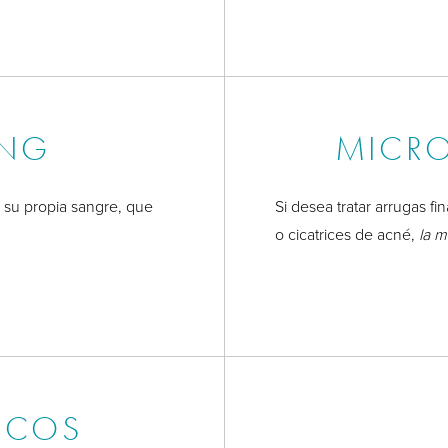
ING
MICR
e su propia sangre, que
Si desea tratar arrugas f
o cicatrices de acné,
la m
ICOS