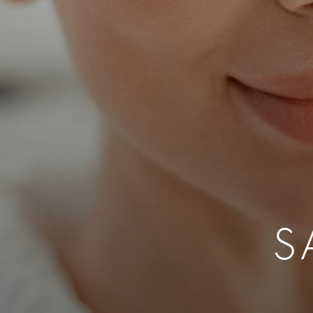
Rinoplastia
Reparación 
Mold
Implantes De Mentón Y
Reducción Ma
Inje
Mejillas
Cirugía De Pe
Rest
Liposucción Facial
Neog
Aumento De S
Otoplastia
Grasa
Cool
Levantamiento De Labios
Esti
Eliminación De Grasa Bucal
Face
Implantes De Mejillas
Elim
Implantes De Mentón
Leva
S