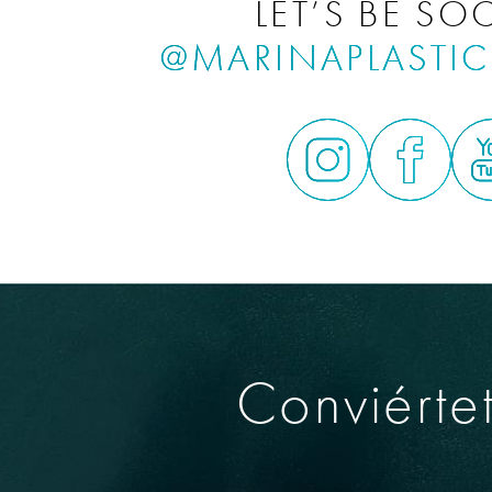
LET’S BE SOC
@MARINAPLASTI
Conviérte