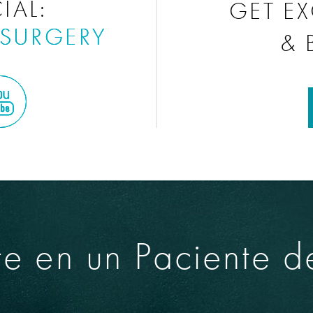
IAL:
GET EX
CSURGERY
& 
te en un Paciente d