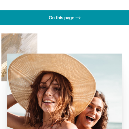
On this page
Cómo funciona Restylane
Tratamiento
Kysse
Lyft
Silk
Contour
Refyne
Defyne
Consultation