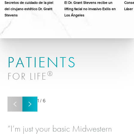
Secretos de cuidado de la piel
El Dr. Grant Stevens recibe un
Consej
del cirujano estético Dr. Grant
lifting facial no invasivo Exilis en
Láser 
Stevens
Los Ángeles
PATIENTS
®
FOR LIFE
1
/
6
“I’m just your basic Midwestern
“I