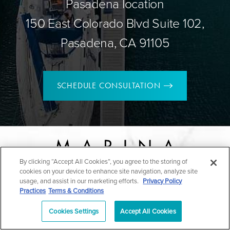
Pasadena location
150 East Colorado Blvd Suite 102,
Pasadena, CA 91105
SCHEDULE CONSULTATION
By clicking “Accept All Cookies”, you agree to the storing of
cookies on your device to enhance site navigation, analyze site
usage, and assist in our marketing efforts.
Privacy Policy
4560 Admiralty Way Suite 256,
Practices
Terms & Conditions
Marina Del Rey CA 90292
Cookies Settings
Accept All Cookies