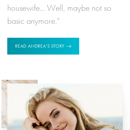
housewife… Well, maybe not so
re
basic anymore.”
‘Y
READ ANDREA'S STORY