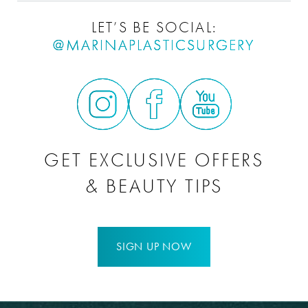
tus senos deben dejar de desarrollarse. Dentro de un año
está cubierta por el seguro porque generalmente se
después de la cirugía, se recomienda a las mujeres de 35
LET’S BE SOCIAL:
considera una preocupación estética. Las compañías de
años o más que se realicen una mamografía. ¿Es posible
@MARINAPLASTICSURGERY
seguros son reacias a considerar el pago de la cirugía de
amamantar después de una reducción de senos?
reducción de senos a menos que haya un historial
documentado de haber explorado otras terapias, como la
fisioterapia o la atención quiropráctica. Para conocer más
sobre tus opciones de cobertura, debes contactar a tu
proveedor de seguros. Marina Plastic Surgery no acepta
GET EXCLUSIVE OFFERS
seguros, pero para tu conveniencia ofrecemos
& BEAUTY TIPS
alternativas de financiamiento.
SIGN UP NOW