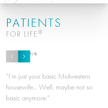
PATIENTS
®
FOR LIFE
1
/
6
“I’m just your basic Midwestern
“I
housewife… Well, maybe not so
re
basic anymore.”
‘Y