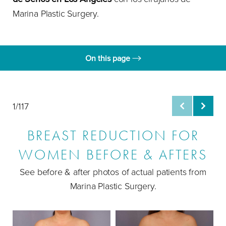
Marina Plastic Surgery.
On this page
Galería
Un Enfoque Innovador
1/117
Procedimientos de Reducción de Senos
BREAST REDUCTION FOR
Candidatas Ideales
WOMEN BEFORE & AFTERS
Recuperación y Resultados
See before & after photos of actual patients from
Preguntas Frecuentes
Marina Plastic Surgery.
Consultation
B