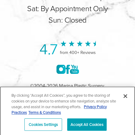
Sat: By Appointment Only
Sun: Closed
4.7
from 400+ Reviews
©2004-2026 Marina Plastic Surgery.
By clicking “Accept All Cookies”, you agree to the storing of
Todos los Derechos Reservados |
Política de Privacidad
cookies on your device to enhance site navigation, analyze site
usage, and assist in our marketing efforts.
Privacy Policy
Médica
|
Política de Privacidad HIPAA
|
Aviso de
Practices
Terms & Conditions
Prácticas de Privacidad
|
Accesibilidad
|
Mapa del Sitio
Cookies Settings
Accept All Cookies
|
Términos y Condiciones
|
Términos de Uso
|
En