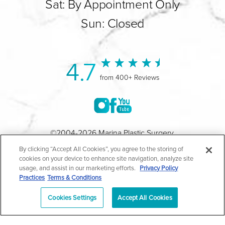
Sat: By Appointment Only
Sun: Closed
4.7
from 400+ Reviews
©2004-2026 Marina Plastic Surgery.
By clicking “Accept All Cookies”, you agree to the storing of
Todos los Derechos Reservados |
Política de Privacidad
cookies on your device to enhance site navigation, analyze site
usage, and assist in our marketing efforts.
Privacy Policy
Médica
|
Política de Privacidad HIPAA
|
Aviso de
Practices
Terms & Conditions
Prácticas de Privacidad
|
Accesibilidad
|
Mapa del Sitio
Cookies Settings
Accept All Cookies
|
Términos y Condiciones
|
Términos de Uso
|
En
Español
| *Los resultados individuales pueden variar |