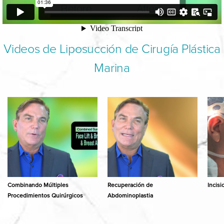
Videos de Liposucción de Cirugía Plástica
Marina
Combinando Múltiples
Recuperación de
Incis
Procedimientos Quirúrgicos
Abdominoplastia