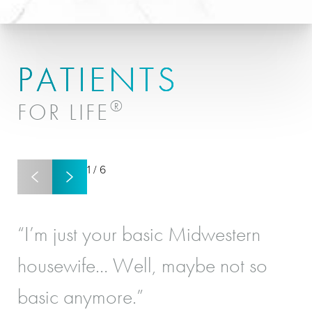
PATIENTS
®
FOR LIFE
1
/
6
“I’m just your basic Midwestern
“I
housewife… Well, maybe not so
re
basic anymore.”
‘Y