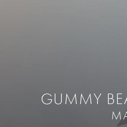
Rinoplastia
Reparación 
Mold
Implantes De Mentón Y
Reducción Ma
Inje
Mejillas
Cirugía De Pe
Rest
Liposucción Facial
Neog
Aumento De S
Otoplastia
Grasa
Cool
Levantamiento De Labios
Esti
Eliminación De Grasa Bucal
Face
Implantes De Mejillas
Elim
Implantes De Mentón
Leva
GUMMY BEAR
MA