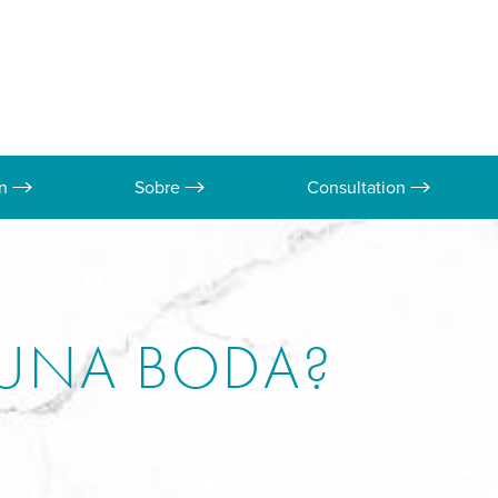
on
Sobre
Consultation
 UNA BODA?